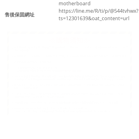
motherboard
https://line.me/R/ti/p/@544tvhwx?
售後保固網址
ts=12301639&oat_content=url