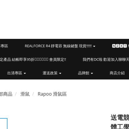
預購專區
REALFORCE R4 靜電容 無線鍵盤 現貨!!!!!!
🅽🆉🆇🆃
海盜船指定產品 結帳即享95折🏴‍☠️🏴‍☠️🏴‍☠️ 會員限定!!
我們有DC啦 歡迎加入聊聊天⎝(
出清專區
運送政策
品牌館
商店介紹
部商品
滑鼠
Rapoo 滑鼠區
送電競鼠
體工學