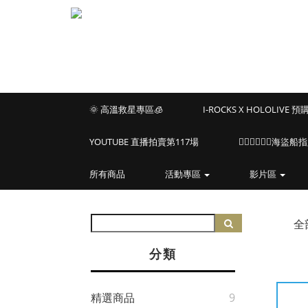
🌞 高溫救星專區🧊
I-ROCKS X HOLOLIVE 
YOUTUBE 直播拍賣第117場
🏴‍☠️🏴‍☠️🏴‍☠️
所有商品
活動專區
影片區
全
分類
精選商品
9