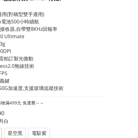
適用(對稱型雙手適用) 
Ah電池500小時續航
8K接收器,自帶雙8KHz回報率 
 Ultimate
3g
00DPI
億次雷柏訂製光微動
eless2.0無線技術
FPS
訂義鍵
PS.50G加速度,支援玻璃追蹤技術
物滿499元 免運費～～
90
皎月白
星空黑
電馭紫