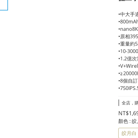
•中大手
•800m
•nano
•原相3950
•重量約5
•10-300
•1.2
•V+Wir
•≧20000
•8個自
•750I
全店，購
NT$1,6
顏色
: 
皎月白