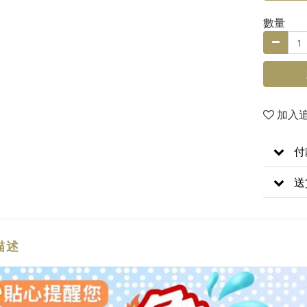
數量
加入
付
送
描述