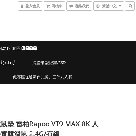
登入會員
購物車
聯絡我們
繁體中文
 NZXT活動區 🅽🆉🆇🆃
◕U◕)⎠
海盜船 記憶體/SSD
此專區任選兩件九折、三件八八折
墊 雷柏Rapoo VT9 MAX 8K 人
電競滑鼠 2.4G/有線