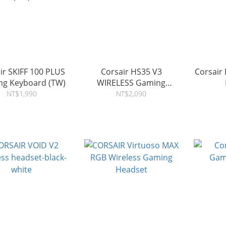
ir SKIFF 100 PLUS
Corsair HS35 V3
Corsair
g Keyboard (TW)
WIRELESS Gaming
Headset
NT$1,990
NT$2,090