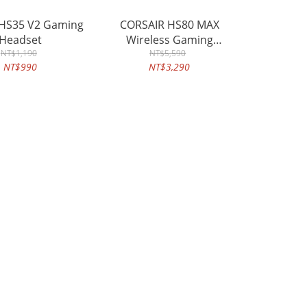
 HS35 V2 Gaming
CORSAIR HS80 MAX
Headset
Wireless Gaming
NT$1,190
Headset
NT$5,590
NT$990
NT$3,290