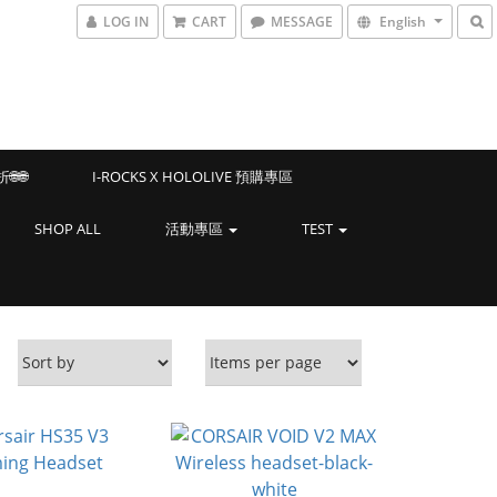
LOG IN
CART
MESSAGE
English
🌐
I-ROCKS X HOLOLIVE 預購專區
SHOP ALL
活動專區
TEST