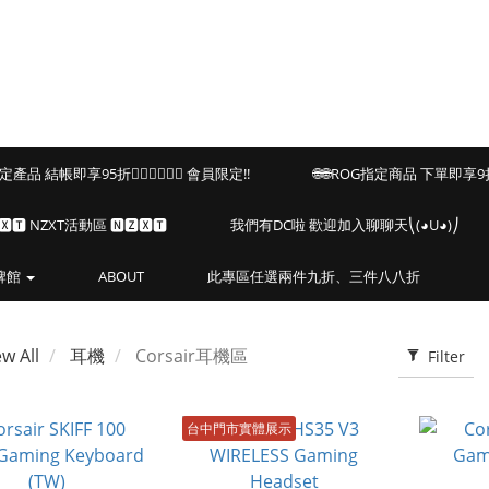
海盜船指定產品 結帳即享95折🏴‍☠️🏴‍☠️🏴‍☠️ 會員限定!!
🌐🌐ROG指定商品 下單即享9折
🆇🆃 NZXT活動區 🅽🆉🆇🆃
我們有DC啦 歡迎加入聊聊天⎝(◕U◕)⎠
牌館
ABOUT
此專區任選兩件九折、三件八八折
ew All
耳機
Corsair耳機區
Filter
台中門市實體展示