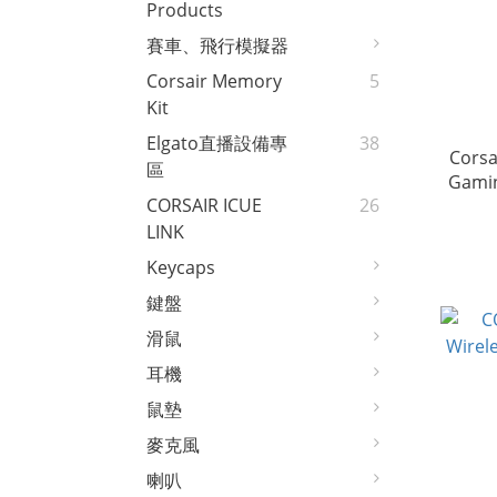
Products
賽車、飛行模擬器
Corsair Memory
5
Kit
Elgato直播設備專
38
Corsa
區
Gamin
CORSAIR ICUE
26
LINK
Keycaps
鍵盤
滑鼠
耳機
鼠墊
麥克風
喇叭