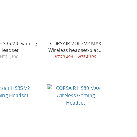
 HS35 V3 Gaming
CORSAIR VOID V2 MAX
Headset
Wireless headset-black-
white
NT$1,190
NT$3,490 ~ NT$4,190