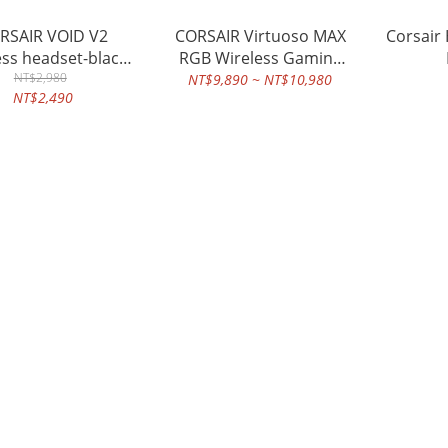
AIR VOID V2
CORSAIR Virtuoso MAX
Corsair
ess headset-black-
RGB Wireless Gaming
NT$2,980
white
Headset
NT$9,890 ~ NT$10,980
NT$2,490