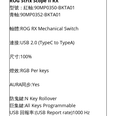
ROG Strix Scope II RX
型號：紅軸:90MP0350-BKTA01
青軸:90MP0352-BKTA01
軸體:ROG RX Mechanical Switch
連接:USB 2.0 (TypeC to TypeA)
尺寸:100%
燈效:RGB Per keys
AURA同步:Yes
防鬼鍵:N Key Rollover
巨集鍵:All Keys Programmable
USB 回報率:(USB Report rate)1000 Hz