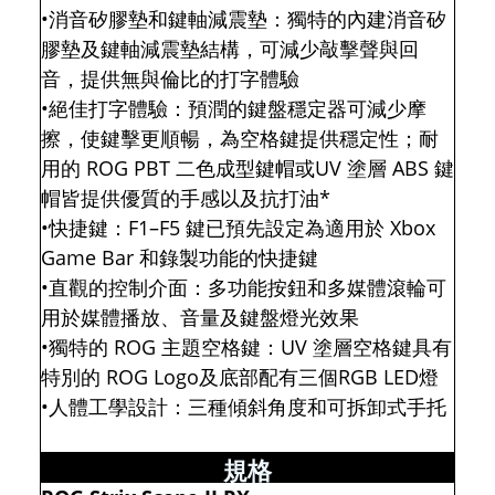
•消音矽膠墊和鍵軸減震墊：獨特的內建消音矽
膠墊及鍵軸減震墊結構，可減少敲擊聲與回
音，提供無與倫比的打字體驗
•絕佳打字體驗：預潤的鍵盤穩定器可減少摩
擦，使鍵擊更順暢，為空格鍵提供穩定性；耐
用的 ROG PBT 二色成型鍵帽或UV 塗層 ABS 鍵
帽皆提供優質的手感以及抗打油*
•快捷鍵：F1–F5 鍵已預先設定為適用於 Xbox
Game Bar 和錄製功能的快捷鍵
•直觀的控制介面：多功能按鈕和多媒體滾輪可
用於媒體播放、音量及鍵盤燈光效果
•獨特的 ROG 主題空格鍵：UV 塗層空格鍵具有
特別的 ROG Logo及底部配有三個RGB LED燈
•人體工學設計：三種傾斜角度和可拆卸式手托
規格