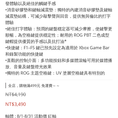
發體驗以及絕佳的觸鍵手感
•消音矽膠墊和鍵軸減震墊：獨特的內建消音矽膠墊及鍵軸
減震墊結構，可減少敲擊聲與回音，提供無與倫比的打字
體驗
•絕佳打字體驗：預潤的鍵盤穩定器可減少摩擦，使鍵擊更
順暢，為空格鍵提供穩定性；耐用的 ROG PBT 二色成型
鍵帽提供優質的手感以及抗打油*
•快捷鍵：F1–F5 鍵已預先設定為適用於 Xbox Game Bar 
和錄製功能的快捷鍵
•直觀的控制介面：多功能按鈕和多媒體滾輪可用於媒體播
放、音量及鍵盤燈光效果 
•獨特的 ROG 主題空格鍵：UV 塗層空格鍵具有特別的
全店，購物滿499元 免運費～～
NT$4,190
NT$3,490
軸體
: 8/1-8/31 活動價 紅軸