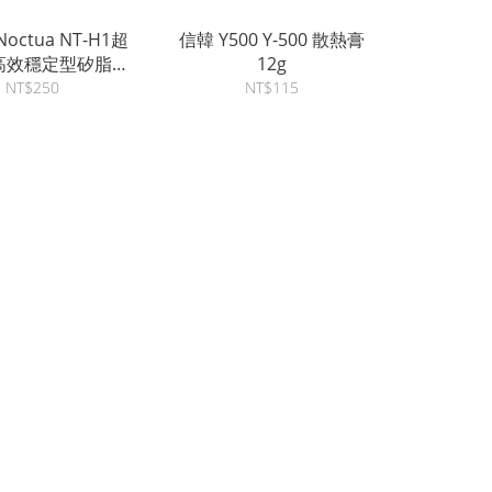
octua NT-H1超
信韓 Y500 Y-500 散熱膏
高效穩定型矽脂散
12g
熱膏
NT$250
NT$115