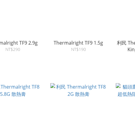
alright TF9 2.9g
Thermalright TF9 1.5g
利民 Ther
Ki
NT$290
NT$190