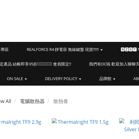
預購專區
REALFORCE R4 靜電容 無線鍵盤 現貨!!!!!!
🅽🆉🆇🆃
海盜船指定產品 結帳即享95折🏴‍☠️🏴‍☠️🏴‍☠️ 會員限定!!
我們有DC啦 歡迎加入聊聊天⎝(
ON SALE
DELIVERY POLICY
品牌館
AB
ew All
電腦散熱器
散熱膏