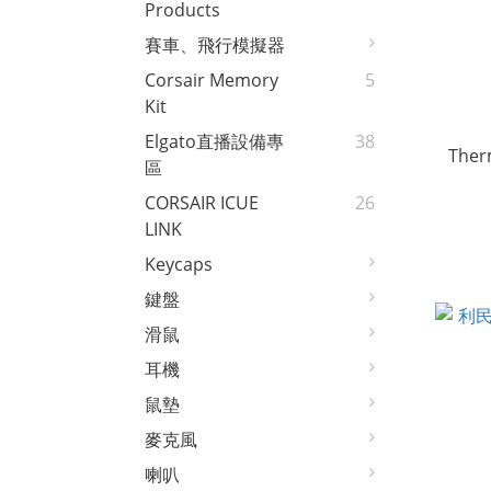
Products
賽車、飛行模擬器
Corsair Memory
5
Kit
Elgato直播設備專
38
Therm
區
CORSAIR ICUE
26
LINK
Keycaps
鍵盤
滑鼠
耳機
鼠墊
麥克風
喇叭