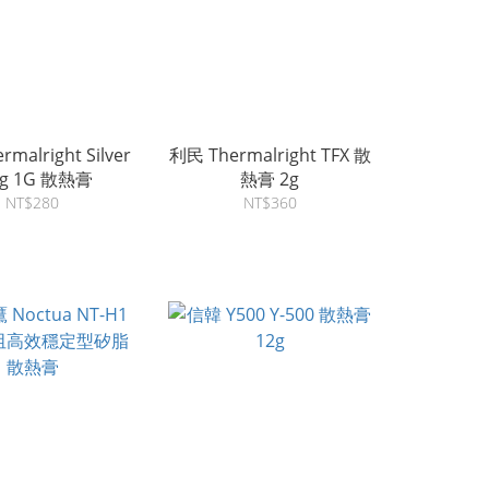
malright Silver
利民 Thermalright TFX 散
ng 1G 散熱膏
熱膏 2g
NT$280
NT$360