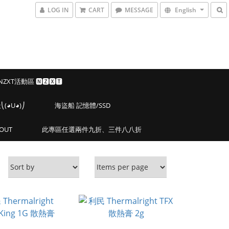
LOG IN
CART
MESSAGE
English
 NZXT活動區 🅽🆉🆇🆃
◕U◕)⎠
海盜船 記憶體/SSD
OUT
此專區任選兩件九折、三件八八折