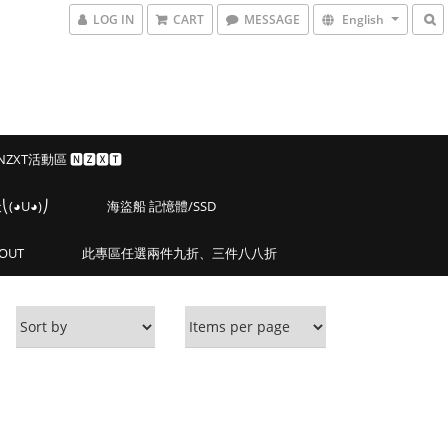
LOG IN
CART
MESSAGE
English
 NZXT活動區 🅽🆉🆇🆃
◕U◕)⎠
海盜船 記憶體/SSD
OUT
此專區任選兩件九折、三件八八折