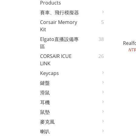
Products
賽車、飛行模擬器
Corsair Memory
5
Kit
Elgato直播設備專
38
Realf
區
NT$
CORSAIR ICUE
26
LINK
Keycaps
鍵盤
滑鼠
耳機
鼠墊
麥克風
喇叭