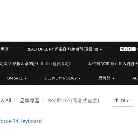
預購專區
REALFORCE R4 靜電容 無線鍵盤 現貨!!!!!!
🅽🆉🆇🆃
海盜船指定產品 結帳即享95折🏴‍☠️🏴‍☠️🏴‍☠️ 會員限定!!
我們有DC啦 歡迎加入聊聊天⎝(
ON SALE
DELIVERY POLICY
品牌館
AB
ew All
品牌專區
Realforce [電容式鍵盤]
Filter