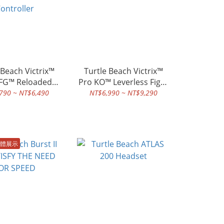
ch Victrix™
Turtle Beach Victrix™
FG™ Reloaded
Pro KO™ Leverless Fight
less Modular
Stick
790 ~ NT$6,490
NT$6,990 ~ NT$9,290
ontroller
體展示