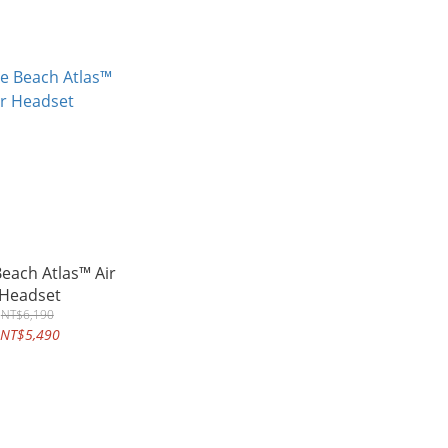
Atlas™ Air
Headset
NT$6,190
NT$5,490