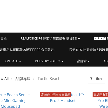
預購專區
REALFORCE R4 靜電容 無線鍵盤 現貨!!!!!!
🅽🆉🆇🆃
海盜船指定產品 結帳即享95折🏴‍☠️🏴‍☠️🏴‍☠️ 會員限定!!
我們有DC啦 歡迎加入聊聊天⎝(
ON SALE
DELIVERY POLICY
品牌館
AB
ew All
品牌專區
Turtle Beach
Filter
高雄台中門市皆有展示
高雄門市實