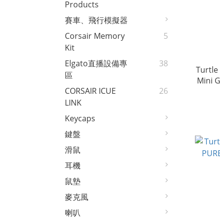
Products
賽車、飛行模擬器
Corsair Memory
5
Kit
Elgato直播設備專
38
Turtle Beac
區
Mini 
CORSAIR ICUE
26
LINK
Keycaps
鍵盤
滑鼠
耳機
鼠墊
麥克風
喇叭