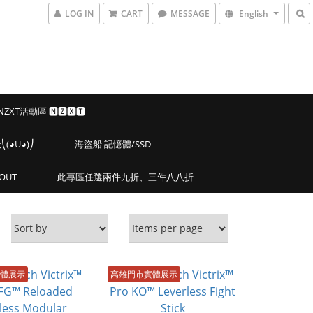
LOG IN
CART
MESSAGE
English
 NZXT活動區 🅽🆉🆇🆃
◕U◕)⎠
海盜船 記憶體/SSD
OUT
此專區任選兩件九折、三件八八折
體展示
高雄門市實體展示