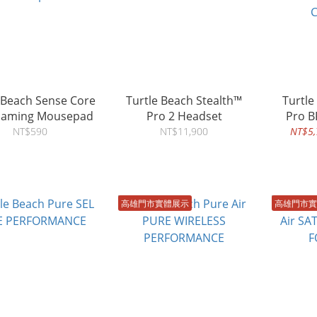
h Sense Core
Turtle Beach Stealth™
Turtle Bea
Gaming Mousepad
Pro 2 Headset
Pro B
Wire
NT$590
NT$11,900
NT$5,
C
高雄門市實體展示
高雄門市實