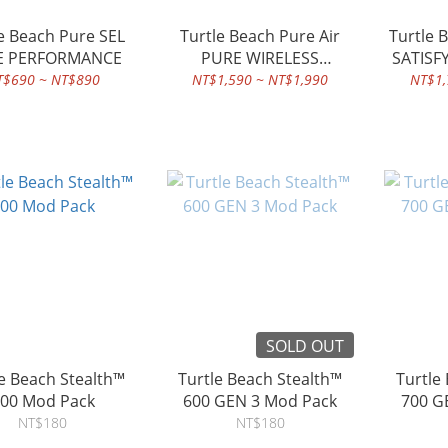
each Pure SEL
Turtle Beach Pure Air
Turtle Beach B
E PERFORMANCE
PURE WIRELESS
SATISF
PERFORMANCE
T$690 ~ NT$890
NT$1,590 ~ NT$1,990
NT$1,
SOLD OUT
e Beach Stealth™
Turtle Beach Stealth™
Turtle
500 Mod Pack
600 GEN 3 Mod Pack
NT$180
NT$180