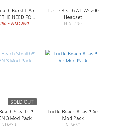
urst II Air
Turtle Beach ATLAS 200
Y THE NEED FOR
Headset
SPEED
790 ~ NT$1,990
NT$2,190
SOLD OUT
 Beach Stealth™
Turtle Beach Atlas™ Air
700 GEN 3 Mod Pack
Mod Pack
NT$330
NT$660