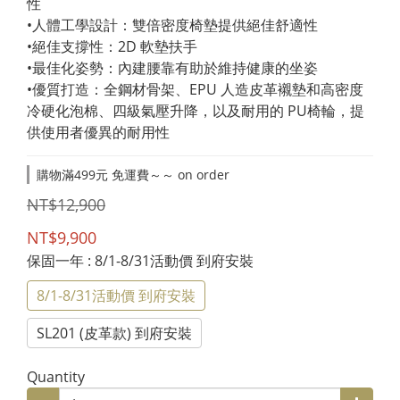
性
•人體工學設計：雙倍密度椅墊提供絕佳舒適性
•絕佳支撐性：2D 軟墊扶手
•最佳化姿勢：內建腰靠有助於維持健康的坐姿
•優質打造：全鋼材骨架、EPU 人造皮革襯墊和高密度
冷硬化泡棉、四級氣壓升降，以及耐用的 PU椅輪，提
供使用者優異的耐用性
購物滿499元 免運費～～ on order
NT$12,900
NT$9,900
保固一年
: 8/1-8/31活動價 到府安裝
8/1-8/31活動價 到府安裝
SL201 (皮革款) 到府安裝
Quantity