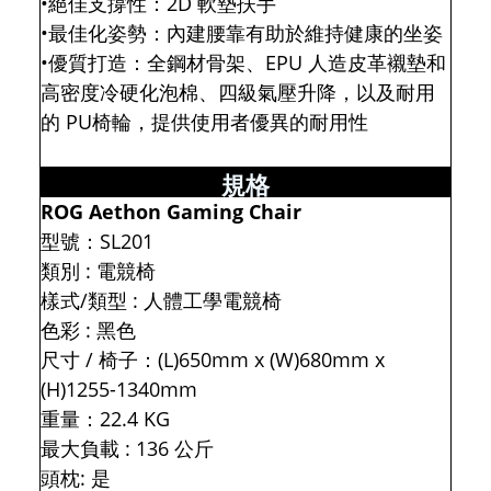
•絕佳支撐性：2D 軟墊扶手
•最佳化姿勢：內建腰靠有助於維持健康的坐姿
•優質打造：全鋼材骨架、EPU 人造皮革襯墊和
高密度冷硬化泡棉、四級氣壓升降，以及耐用
的 PU椅輪，提供使用者優異的耐用性
規格
ROG Aethon Gaming Chair
型號：SL201
類別 : 電競椅
樣式/類型 : 人體工學電競椅
色彩 : 黑色
尺寸 / 椅子：(L)650mm x (W)680mm x
(H)1255-1340mm
重量：22.4 KG
最大負載 : 136 公斤
頭枕: 是