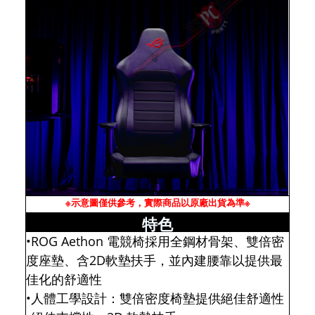
※示意圖僅供參考，實際商品以原廠出貨為準※
特色
•ROG Aethon 電競椅採用全鋼材骨架、雙倍密
度座墊、含2D軟墊扶手，並內建腰靠以提供最
佳化的舒適性
•人體工學設計：雙倍密度椅墊提供絕佳舒適性