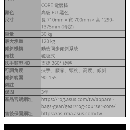
CORE 電競椅
顏色
高級 PU-黑色
尺寸
長 710mm × 寬 700mm × 高 1290–
1375mm (待定)
重量
30 kg
最大承重
120 kg
傾斜機構
動態同步傾斜系統
頭枕
磁吸式
扶手類型 4D
支援 360° 旋轉
可調角度
扶手、腰靠、頭枕、高度、傾斜
傾斜範圍
90–155°
備註
保固
3年
產品官網網址
https://rog.asus.com/tw/apparel-
bags-gear/gear/rog-courser-core/
售後保固網址
https://as-rma.asus.com/tw