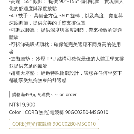
•高達 155° 傾仰： 提供 90°–155° 傾仰範圍，實現個人
化的舒適度與深度放鬆
•4D 扶手： 具備全方位 360° 旋轉，以及高度、寬度與
深度調節，提供完美的手臂支撐位置
•可調式腰靠： 提供深度與高度調節，帶來極致的舒適
體驗
•可拆卸磁吸式頭枕：確保能完美適應不同身高的使用
者
•進階腰墊： 冷壓 TPU 結構可確保最佳的人體工學支撐
並提供充足的氣流
•超寬大座墊： 經過特殊輪廓設計，讓您在任何坐姿下
都能享受無拘無束的舒適感
購物滿499元 免運費～～ on order
NT$19,900
Color
: CORE(無光)電競椅 90GC02B0-MSG010
CORE(無光)電競椅 90GC02B0-MSG010