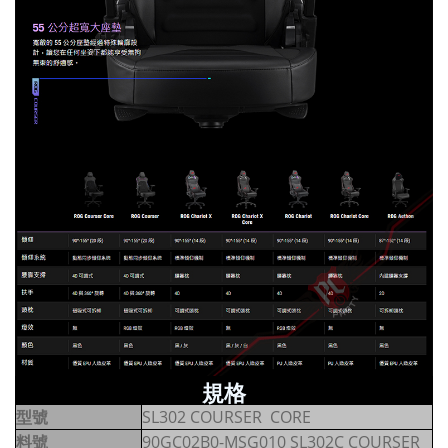
規格
型號
SL302 COURSER CORE
料號
90GC02B0-MSG010 SL302C COURSER