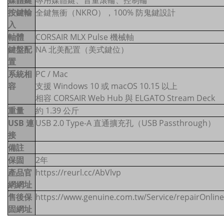
媒體鍵
專用媒體鍵、音量滾輪、控制輪
按鍵輸
全鍵無衝（NKRO），100% 防鬼鍵設計
入
軸體
CORSAIR MLX Pulse 機械軸
鍵盤配
NA 北美配置（美式鍵位）
置
系統相
PC / Mac
容
支援 Windows 10 或 macOS 10.15 以上
相容 CORSAIR Web Hub 與 ELGATO Stream Deck
重量
約 1.39 公斤
USB 連
USB 2.0 Type-A 直通擴充孔（USB Passthrough）
接
備註
保固
2年
產品官
https://reurl.cc/AbVlvp
網網址
售後保
https://www.genuine.com.tw/Service/repairOnline
固網址