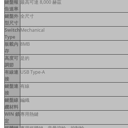
鍵盤報
最高可達 8,000 赫茲
告速率
鍵盤外
全尺寸
型尺寸
Switch
Mechanical
Type
板載內
8MB
存
高度可
是的
調節
有線連
USB Type-A
接
鍵盤連
有線
接
鍵盤線
編織
纜材料
WIN 鎖
專用熱鍵
定