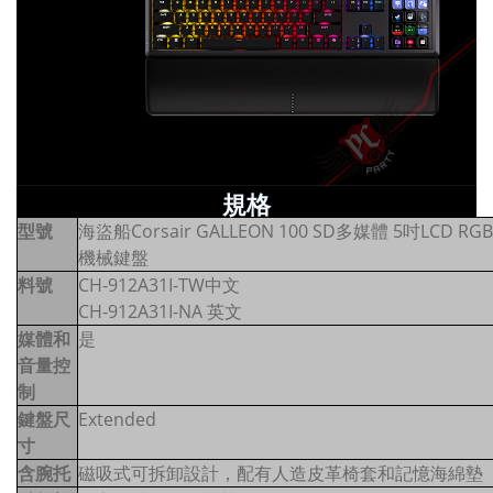
規格
型號
海盜船Corsair GALLEON 100 SD多媒體 5吋LCD RGB
機械鍵盤
料號
CH-912A31I-TW中文
CH-912A31I-NA 英文
媒體和
是
音量控
制
鍵盤尺
Extended
寸
含腕托
磁吸式可拆卸設計，配有人造皮革椅套和記憶海綿墊