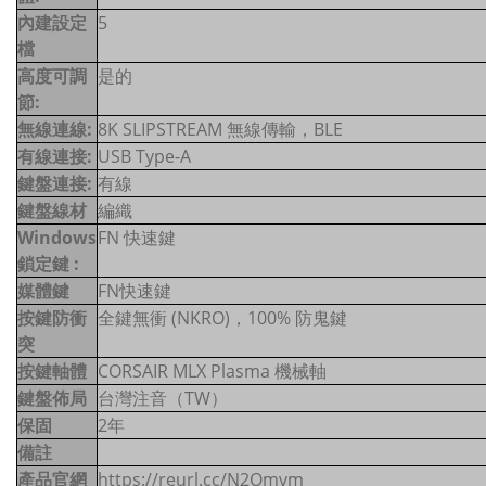
內建設定
5
檔
高度可調
是的
節:
無線連線:
8K SLIPSTREAM 無線傳輸，BLE
有線連接:
USB Type-A
鍵盤連接:
有線
鍵盤線材
編織
Windows
FN 快速鍵
鎖定鍵 :
媒體鍵
FN快速鍵
按鍵防衝
全鍵無衝 (NKRO)，100% 防鬼鍵
突
按鍵軸體
CORSAIR MLX Plasma 機械軸
鍵盤佈局
台灣注音（TW）
保固
2年
備註
產品官網
https://reurl.cc/N2Qmvm