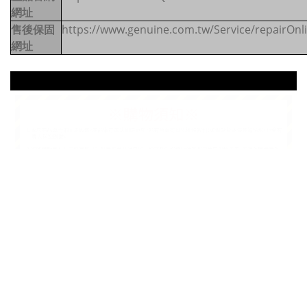
網址
售後保固
https://www.genuine.com.tw/Service/repairOnl
網址