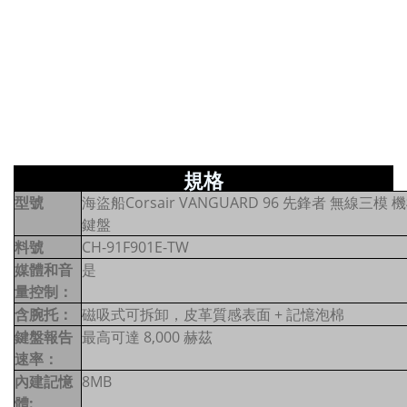
規格
型號
海盜船Corsair VANGUARD 96 先鋒者 無線三模 
鍵盤
料號
CH-91F901E-TW
媒體和音
是
量控制：
含腕托：
磁吸式可拆卸，皮革質感表面 + 記憶泡棉
鍵盤報告
最高可達 8,000 赫茲
速率：
內建記憶
8MB
體: