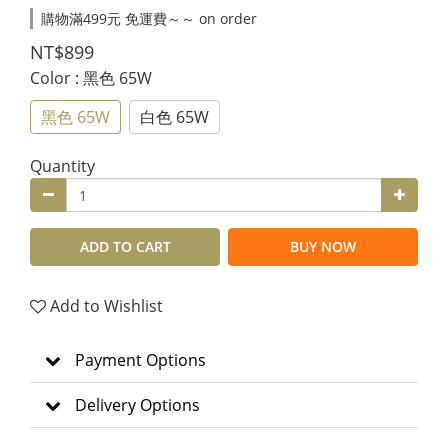
購物滿499元 免運費～～ on order
NT$899
Color
: 黑色 65W
黑色 65W
白色 65W
Quantity
ADD TO CART
BUY NOW
Add to Wishlist
Payment Options
Delivery Options