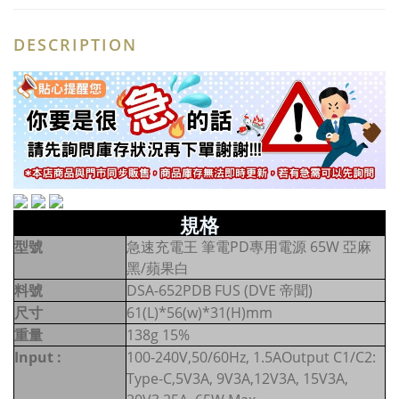
DESCRIPTION
規格
型號
急速充電王 筆電PD專用電源 65W 亞麻
黑/蘋果白
料號
DSA-652PDB FUS (DVE 帝聞)
尺寸
61(L)*56(w)*31(H)mm
重量
138g 15%
Input :
100-240V,50/60Hz, 1.5AOutput C1/C2:
Type-C,5V3A, 9V3A,12V3A, 15V3A,