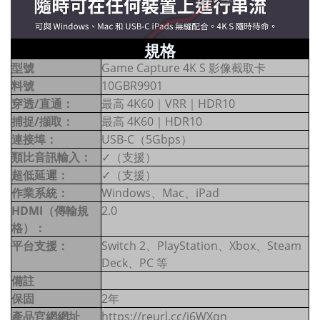
規格
型號
Game Capture 4K S 影像截取卡
料號
10GBR9901
穿透/直通：
最高 4K60｜VRR｜HDR10
捕捉/擷取：
最高 4K60｜HDR10
連接埠：
USB-C（5Gbps）
類比音訊輸入：
✓（支援）
超低延遲：
✓（支援）
作業系統：
Windows、Mac、iPad
HDMI（傳輸規
2.0
格）：
平台支援：
Switch 2、PlayStation、Xbox、Steam
Deck、PC 等
備註
保固
2年
產品官網網址
https://reurl.cc/j6WXqn