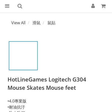
View All
滑鼠
鼠貼
HotLineGames Logitech G304
Mouse Skates Mouse feet
•4.0專業版 
•耐油抗汙