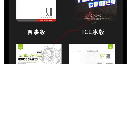
規格
型號
火線 專業版 G304專用鼠貼
料號
顏色:
白色