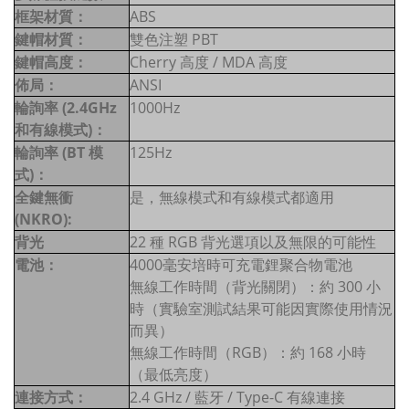
框架材質：
ABS
鍵帽材質：
雙色注塑 PBT
鍵帽高度：
Cherry 高度 / MDA 高度
佈局：
ANSI
輪詢率 (2.4GHz
1000Hz
和有線模式)：
輪詢率 (BT 模
125Hz
式)：
全鍵無衝
是，無線模式和有線模式都適用
(NKRO):
背光
22 種 RGB 背光選項以及無限的可能性
電池：
4000毫安培時可充電鋰聚合物電池
無線工作時間（背光關閉）：約 300 小
時（實驗室測試結果可能因實際使用情況
而異）
無線工作時間（RGB）：約 168 小時
（最低亮度）
連接方式：
2.4 GHz / 藍牙 / Type-C 有線連接