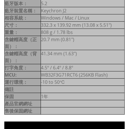
藍牙版本：
5.2
藍牙裝置名稱：
Keychron J2
相容系統：
Windows / Mac / Linux
尺寸：
332.3 x 139.92 mm (13.08 x 5.51")
重量：
808 g / 1.78 lbs
含鍵帽高度（正
20.7 mm (0.81")
面）：
含鍵帽高度（背
41.34 mm (1.63")
面）：
打字角度：
4.5º / 6.4º / 8.8º
MCU:
WB32F3G71RCT6 (256KB Flash)
運行環境：
-10 to 50℃
備註
保固
1年
產品官網網址
售後保固網址