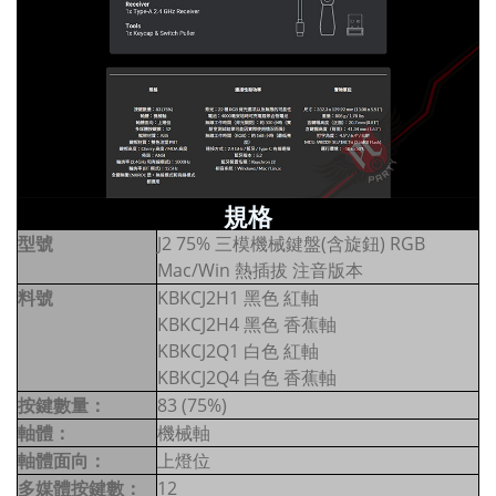
規格
型號
J2 75% 三模機械鍵盤(含旋鈕) RGB
Mac/Win 熱插拔 注音版本
料號
KBKCJ2H1 黑色 紅軸
KBKCJ2H4 黑色 香蕉軸
KBKCJ2Q1 白色 紅軸
KBKCJ2Q4 白色 香蕉軸
按鍵數量：
83 (75%)
軸體：
機械軸
軸體面向：
上燈位
多媒體按鍵數：
12