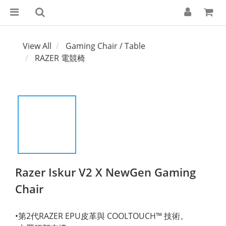
View All
Gaming Chair / Table
RAZER 電競椅
Razer Iskur V2 X NewGen Gaming
Chair
•第2代RAZER EPU皮革與 COOLTOUCH™ 技術。