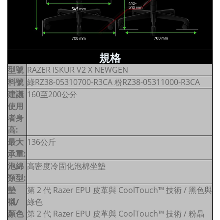
規格
型號
RAZER ISKUR V2 X NEWGEN
料號
綠RZ38-05310700-R3CA 粉RZ38-05311000-R3CA
建議
160至200公分
使用
者身
高:
最大
136公斤
承重:
泡綿
高密度冷固化泡棉坐墊
類型:
墊
第 2 代 Razer EPU 皮革與 CoolTouch™ 技術 / 黑色與
襯/
綠色
顏色
第 2 代 Razer EPU 皮革與 CoolTouch™ 技術 / 粉晶