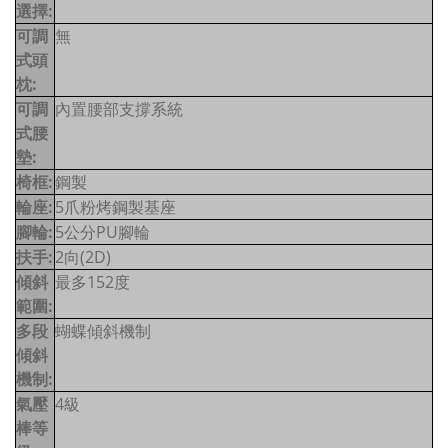
選擇:
可調
無
式頭
枕:
可調
內置腰部支撐系統
式腰
墊:
椅框:
鋼製
輪座:
5爪粉烤鋼製基座
腳輪:
5公分PU腳輪
扶手:
2向(2D)
傾斜
最多152度
範圍:
多段
蝴蝶傾斜機制
傾斜
機制:
氣壓
4級
棒等