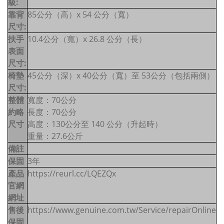
級:
靠背
85公分（高）x 54 公分（寬）
尺寸:
扶手
10.4公分（寬）x 26.8 公分（長）
表面
尺寸:
椅墊
45公分（深）x 40公分（寬）至 53公分（包括兩側）
尺寸:
整體
寬度：70公分
約略
長度：70公分
尺寸
高度：130公分至 140 公分（升起時）
重量：27.6公斤
備註
保固
3年
產品
https://reurl.cc/LQEZQx
官網
網址
售後
https://www.genuine.com.tw/Service/repairOnline
保固