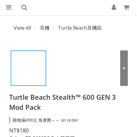
View All
耳機
Turtle Beach耳機區
Turtle Beach Stealth™ 600 GEN 3
Mod Pack
購物滿499元 免運費～～ on order
NT$180