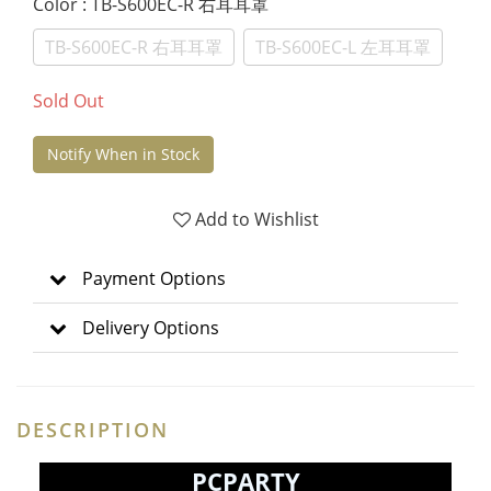
Color
: TB-S600EC-R 右耳耳罩
TB-S600EC-R 右耳耳罩
TB-S600EC-L 左耳耳罩
Sold Out
Notify When in Stock
Add to Wishlist
Payment Options
Delivery Options
DESCRIPTION
PCPARTY