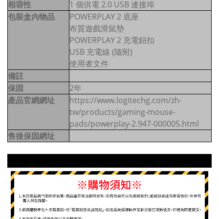
相容性
1 個供電 2.0 USB 連接埠
包裝盒內物品
POWERPLAY 2 底座
布質遊戲滑鼠墊
POWERPLAY 2 充電鈕扣
USB 充電線 (隨附)
使用者文件
備註
保固
2年
產品官網網址
https://www.logitechg.com/zh-
tw/products/gaming-mouse-
pads/powerplay-2.947-000005.html
售後保固網址