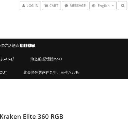
LOG IN
CART
MESSAGE
English
 NZXT活動區 🅽🆉🆇🆃
◕U◕)⎠
海盜船 記憶體/SSD
OUT
此專區任選兩件九折、三件八八折
Kraken Elite 360 RGB