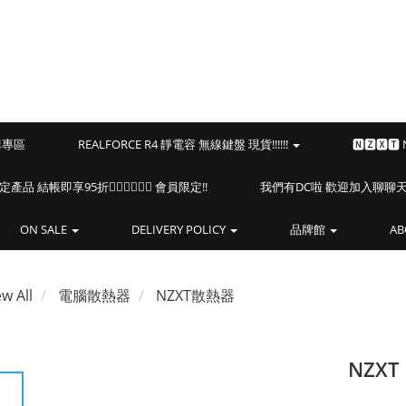
預購專區
REALFORCE R4 靜電容 無線鍵盤 現貨!!!!!!
🅽🆉🆇🆃
海盜船指定產品 結帳即享95折🏴‍☠️🏴‍☠️🏴‍☠️ 會員限定!!
我們有DC啦 歡迎加入聊聊天⎝(
ON SALE
DELIVERY POLICY
品牌館
AB
ew All
電腦散熱器
NZXT散熱器
NZXT 