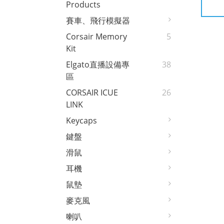
Products
賽車、飛行模擬器
Corsair Memory
5
Kit
Elgato直播設備專
38
區
CORSAIR ICUE
26
LINK
Keycaps
鍵盤
滑鼠
耳機
鼠墊
麥克風
喇叭