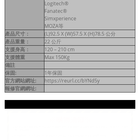
Logitech®
Fanatec®
Simxperience
MOZA等
產品尺寸：
(L)92.5 X (W)57.5 X (H)78.5 公分
產品重量：
22 公斤
支援身高：
120 – 210 cm
支援體重
Max 150Kg
備註
保固:
1年保固
官方網站網址:
https://reurl.cc/bYNd5y
報修官網網址: