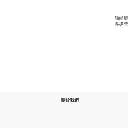
貓頭鷹 
多導管
關於我們