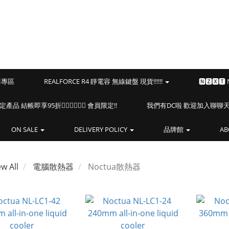
預購專區
REALFORCE R4 靜電容 無線鍵盤 現貨!!!!!!
🅽🆉🆇🆃
海盜船指定產品 結帳即享95折🏴‍☠️🏴‍☠️🏴‍☠️ 會員限定!!
我們有DC啦 歡迎加入聊聊天⎝(
ON SALE
DELIVERY POLICY
品牌館
AB
ew All
電腦散熱器
Noctua散熱器