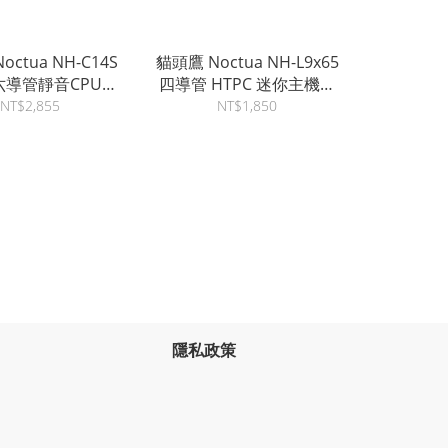
octua NH-C14S
貓頭鷹 Noctua NH-L9x65
六導管靜音CPU散
四導管 HTPC 迷你主機強
熱器
效靜音散熱器
NT$2,855
NT$1,850
隱私政策