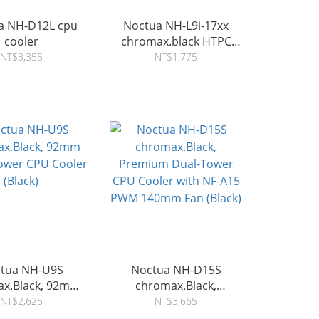
a NH-D12L cpu
Noctua NH-L9i-17xx
cooler
chromax.black HTPC
mini cpu cooler
NT$3,355
NT$1,775
tua NH-U9S
Noctua NH-D15S
x.Black, 92mm
chromax.Black,
Tower CPU Cooler
Premium Dual-Tower
NT$2,625
NT$3,665
(Black)
CPU Cooler with NF-A15