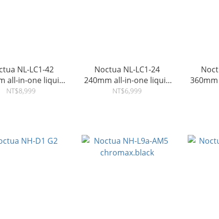
ctua NL-LC1-42
Noctua NL-LC1-24
Noct
 all-in-one liquid
240mm all-in-one liquid
360mm a
cooler
cooler
NT$8,999
NT$6,999