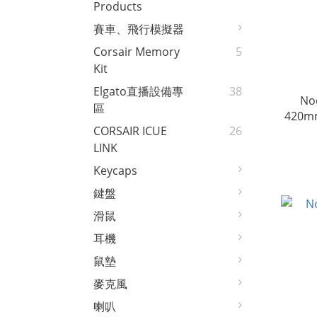
Products
賽車、飛行模擬器
Corsair Memory
5
Kit
Elgato直播設備專
38
No
區
420mm
CORSAIR ICUE
26
LINK
Keycaps
鍵盤
滑鼠
耳機
鼠墊
麥克風
喇叭