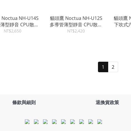
Noctua NH-U14S
貓頭鷹 Noctua NH-U12S
貓頭鷹 N
薄型靜音 CPU散熱
多導管薄型靜音 CPU散熱
下吹式
器
器
NT$2,650
NT$2,420
1
2
條款與細則
退換貨政策