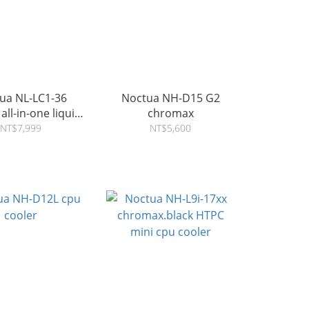
ua NL-LC1-36
Noctua NH-D15 G2
ll-in-one liquid
chromax
cooler
NT$7,999
NT$5,600