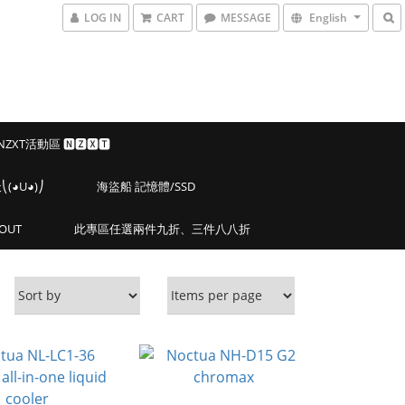
LOG IN
CART
MESSAGE
English
 NZXT活動區 🅽🆉🆇🆃
◕U◕)⎠
海盜船 記憶體/SSD
OUT
此專區任選兩件九折、三件八八折