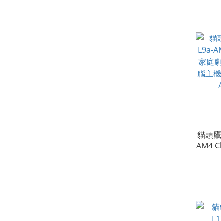
貓頭鷹 
AM4 C
劇院 
機全黑