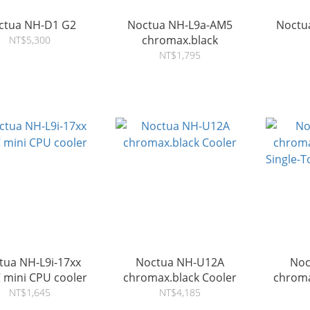
ctua NH-D1 G2
Noctua NH-L9a-AM5
Noctu
chromax.black
NT$5,300
NT$1,795
tua NH-L9i-17xx
Noctua NH-U12A
Noc
 mini CPU cooler
chromax.black Cooler
chroma
Single-
NT$1,645
NT$4,185