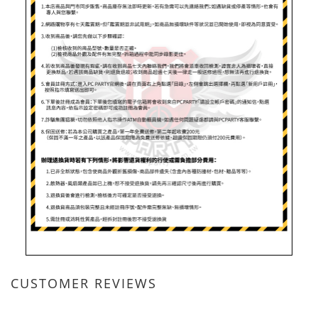
•中英鍵帽
•工學手托延展設計
•四倍大字體
•三色柔和背光
規格
AZIO 抗菌可水洗 IP66等級 防水防油 KB530 薄
膜式鍵盤
產品型號
KB530
軸體開關
Membrane Switch
連線裝置
USB
N-Kry
6KRO
Rollover
防水等級
IP66
電池
USB供電
背光
藍、紅、紫