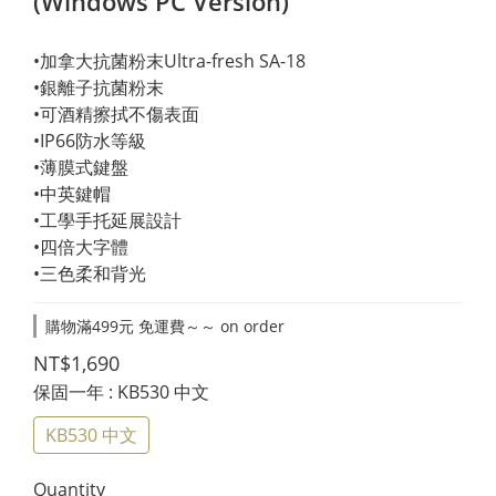
(Windows PC Version)
•加拿大抗菌粉末Ultra-fresh SA-18
•銀離子抗菌粉末
•可酒精擦拭不傷表面
•IP66防水等級
•薄膜式鍵盤
•中英鍵帽
•工學手托延展設計
•四倍大字體
•三色柔和背光
購物滿499元 免運費～～ on order
NT$1,690
保固一年
: KB530 中文
KB530 中文
Quantity