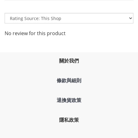
JIS Z2801:2010/Staphylococcus
抗菌測試
Aureus/Escherichia Coli
18.1 x 7.7 x 1.1 in / 459 x 195 x 27
尺寸
mm
線長
5 ft. / 1.5 m
重量
1.8 lbs / 816 g
系統需求
Windows XP，Vista，7、8、10
保固
一年
※以上規格資訊若有任何錯誤，以原廠官方網站
資料為主