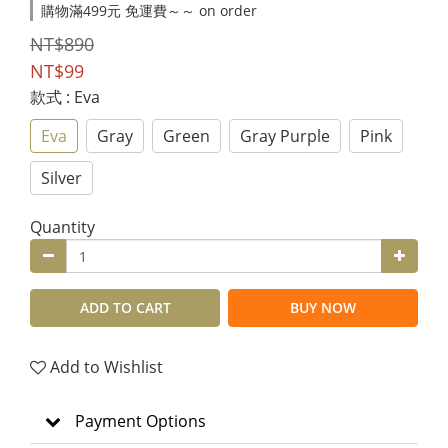
購物滿499元 免運費～～ on order
NT$890
NT$99
款式
: Eva
Eva
Gray
Green
Gray Purple
Pink
Silver
Quantity
ADD TO CART
BUY NOW
Add to Wishlist
Payment Options