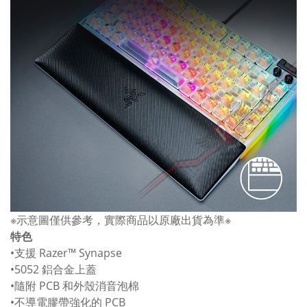
※示意圖僅供參考，實際商品以原廠出貨為準※
特色
•支援 Razer™ Synapse
•5052 鋁合金上蓋
•隨附 PCB 和外殼消音泡棉
•不導電膠帶強化的 PCB