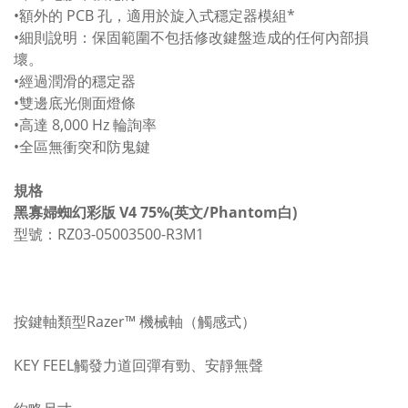
•額外的 PCB 孔，適用於旋入式穩定器模組*
•細則說明：保固範圍不包括修改鍵盤造成的任何內部損
壞。
•經過潤滑的穩定器
•雙邊底光側面燈條
•高達 8,000 Hz 輪詢率
•全區無衝突和防鬼鍵
規格
黑寡婦蜘幻彩版 V4 75%(英文/Phantom白)
型號：RZ03-05003500-R3M1
按鍵軸類型Razer™ 機械軸（觸感式）
KEY FEEL觸發力道回彈有勁、安靜無聲