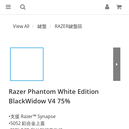
View All
鍵盤
RAZER鍵盤區
Razer Phantom White Edition
BlackWidow V4 75%
•支援 Razer™ Synapse
•5052 鋁合金上蓋