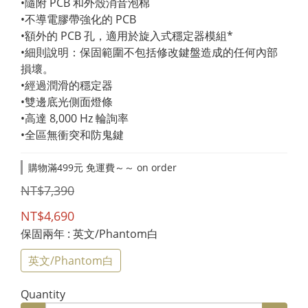
•隨附 PCB 和外殼消音泡棉
•不導電膠帶強化的 PCB
•額外的 PCB 孔，適用於旋入式穩定器模組*
•細則說明：保固範圍不包括修改鍵盤造成的任何內部
損壞。
•經過潤滑的穩定器
•雙邊底光側面燈條
•高達 8,000 Hz 輪詢率
•全區無衝突和防鬼鍵
購物滿499元 免運費～～ on order
NT$7,390
NT$4,690
保固兩年
: 英文/Phantom白
英文/Phantom白
Quantity