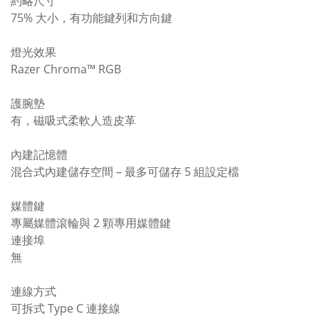
約略尺寸
75% 大小，有功能鍵列和方向鍵
燈光效果
Razer Chroma™ RGB
護腕墊
有，磁吸式柔軟人造皮革
內建記憶體
混合式內建儲存空間 – 最多可儲存 5 組設定檔
媒體鍵
專屬媒體滾輪與 2 顆專用媒體鍵
連接埠
無
連線方式
可拆式 Type C 連接線