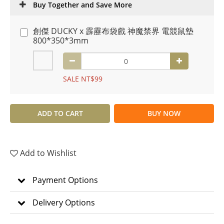
Buy Together and Save More
創傑 DUCKY x 霹靂布袋戲 神魔禁界 電競鼠墊
800*350*3mm
SALE NT$99
ADD TO CART
BUY NOW
Add to Wishlist
Payment Options
Delivery Options