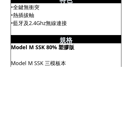
•全鍵無衝突
•熱插拔軸
•藍牙及2.4Ghz無線連接
規格
Model M SSK 80% 塑膠版
Model M SSK 三模板本
外殼材質: ABS
支持硬體編程
連接方式: 三模(藍芽 5.0*3 組、2.4G、USB-C)
1.5 mm FR4 定位板
熱插拔 PCB (3pin&5pin)
PBT 雙射鍵帽
鍵帽配色:
TKL 雙色灰