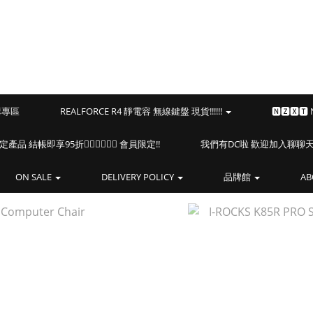
預購專區
REALFORCE R4 靜電容 無線鍵盤 現貨!!!!!!
🅽🆉🆇🆃
海盜船指定產品 結帳即享95折🏴‍☠️🏴‍☠️🏴‍☠️ 會員限定!!
我們有DC啦 歡迎加入聊聊天⎝(
ON SALE
DELIVERY POLICY
品牌館
AB