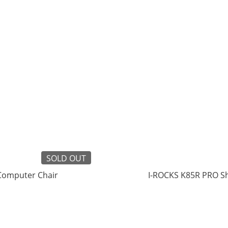
SOLD OUT
Computer Chair
I-ROCKS K85R PRO Sh