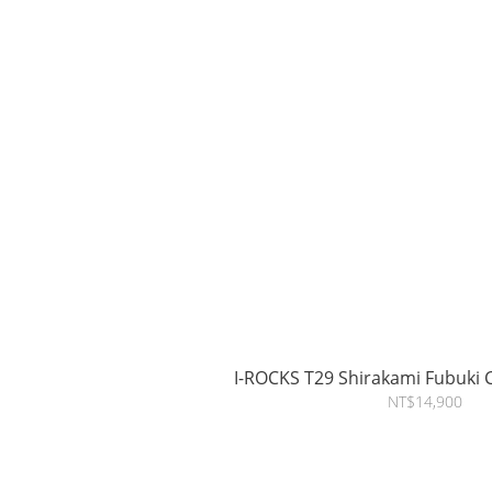
I-ROCKS T29 Shirakami Fubuki 
NT$14,900