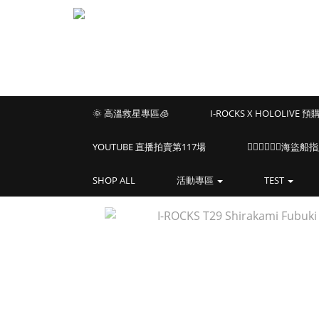
🌞 高溫救星專區🧊
I-ROCKS X HOLOLIVE 
YOUTUBE 直播拍賣第117場
🏴‍☠️🏴‍☠️🏴‍☠️
SHOP ALL
活動專區
TEST