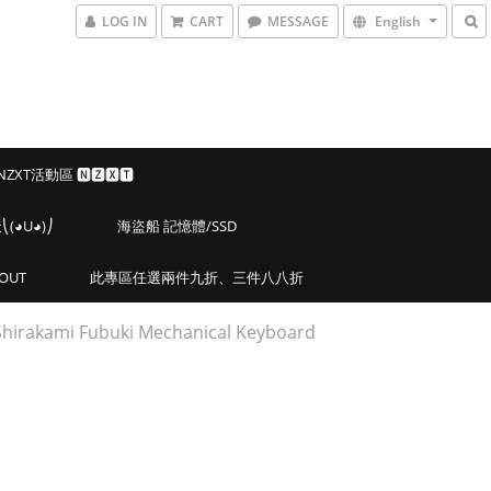
LOG IN
CART
MESSAGE
English
 NZXT活動區 🅽🆉🆇🆃
◕U◕)⎠
海盜船 記憶體/SSD
OUT
此專區任選兩件九折、三件八八折